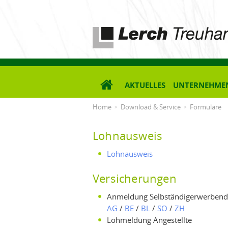
Lerch Treuhand AG
AKTUELLES
UNTERNEHME
Home
Download & Service
Formulare
Lohnausweis
Lohnausweis
Versicherungen
Anmeldung Selbständigerwerben
AG
/
BE
/
BL
/
SO
/
ZH
Lohmeldung Angestellte