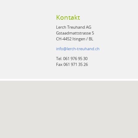
Kontakt
Lerch Treuhand AG
Gstaadmattstrasse 5
CH-4452 Itingen / BL
info
@
lerch-treuhand.ch
Tel. 061 976 95 30
Fax 061 971 35 26