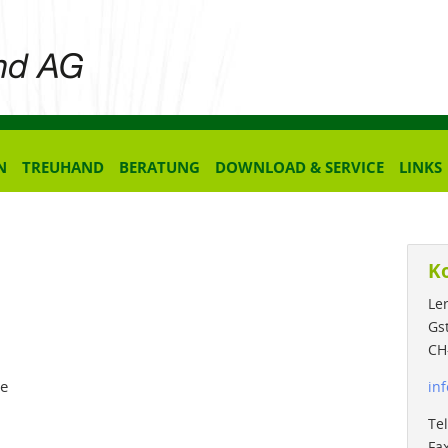
N
TREUHAND
BERATUNG
DOWNLOAD & SERVICE
LINKS
K
Le
Gs
CH
de
inf
Tel
Fa