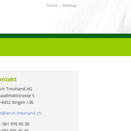
Suche
Sitemap
ontakt
rch Treuhand AG
taadmattstrasse 5
-4452 Itingen / BL
o
@
lerch-treuhand.ch
. 061 976 95 30
x 061 971 35 26