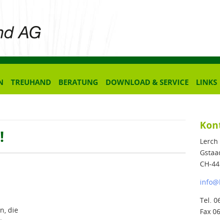
N
TREUHAND
BERATUNG
DOWNLOAD & SERVICE
LINKS
Kon
!
Lerch
Gstaa
CH-44
info
@
Tel. 0
n, die
Fax 0