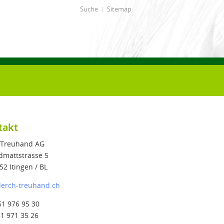
Suche
Sitemap
takt
 Treuhand AG
dmattstrasse 5
52 Itingen / BL
lerch-treuhand.ch
61 976 95 30
61 971 35 26