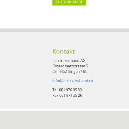
zur Übersicht
Kontakt
Lerch Treuhand AG
Gstaadmattstrasse 5
CH-4452 Itingen / BL
info
@
lerch-treuhand.ch
Tel. 061 976 95 30
Fax 061 971 35 26